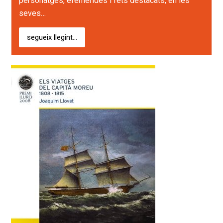
personatges, efemèrides i fets destacats, en les
seves…
segueix llegint...