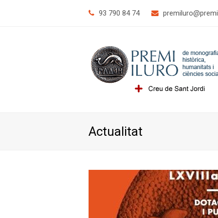
93 790 84 74
@orulimerp
tac.o
Actualitat