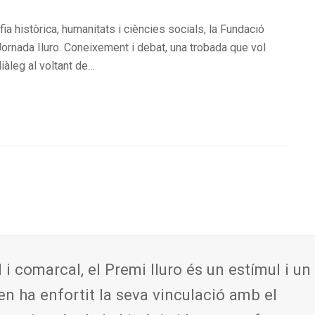
ia històrica, humanitats i ciències socials, la Fundació
 Jornada Iluro. Coneixement i debat, una trobada que vol
diàleg al voltant de…
t
l i comarcal, el Premi Iluro és un estímul i un
en ha enfortit la seva vinculació amb el