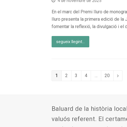
4 de novembre de 2025
En el marc del Premi Iluro de monograf
Iluro presenta la primera edició de la
fomentar la reflexió, la divulgació i el 
segueix llegint...
Page
Page
Page
Page
Page
1
2
3
4
…
20
Nex
Baluard de la història loca
valuós referent. El certam