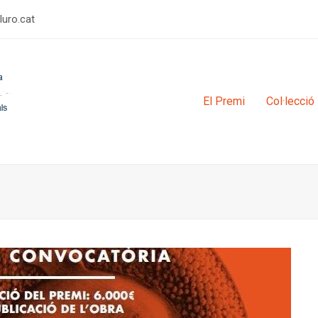
rulimerp
El Premi
Col·lecció