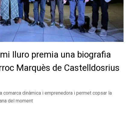
emi Iluro premia una biografia
arroc Marquès de Castelldosrius
a comarca dinàmica i emprenedora i permet copsar la
alana del moment