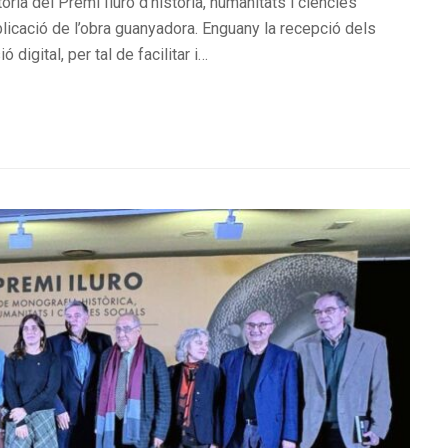
ria del Premi Iluro d’història, humanitats i ciències
blicació de l’obra guanyadora. Enguany la recepció dels
 digital, per tal de facilitar i…