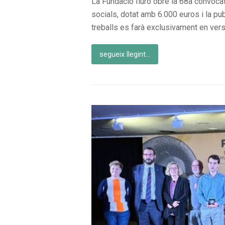
La Fundació Iluro obre la 68a convocatò
socials, dotat amb 6.000 euros i la pu
treballs es farà exclusivament en versió
segueix llegint...