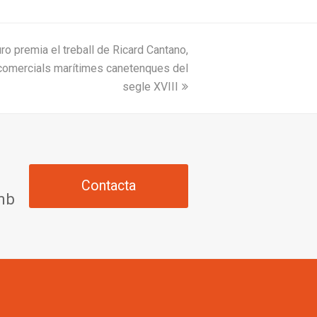
ro premia el treball de Ricard Cantano,
 comercials marítimes canetenques del
segle XVIII
Contacta
amb