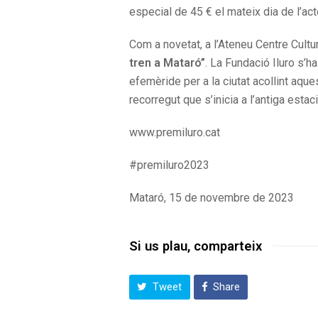
especial de 45 € el mateix dia de l’act
Com a novetat, a l’Ateneu Centre Cultur
tren a Mataró”
. La Fundació Iluro s’h
efemèride per a la ciutat acollint aque
recorregut que s’inicia a l’antiga estac
www.premiluro.cat
#premiluro2023
Mataró, 15 de novembre de 2023
Si us plau, comparteix
Tweet
Share