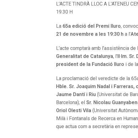
L’ACTE TINDRÀ LLOC A L’ATENEU C
19.30 H
La
65a edició del Premi Iluro
, convo
21 de novembre a les 19:30 h
a l’
Ate
L’acte comptarà amb l’assistència de 
Generalitat de Catalunya
, l’
Il·lm. Sr
president de la Fundació Iluro
i de l
La proclamació del veredicte de la 65a
Hble. Sr. Joaquim Nadal i Farreras, 
Jaume Dantí i Riu
(Universitat de Bar
Barcelona); el
Sr. Nicolau Guanyabens
Oriol Olesti Vila
(Universitat Autònoma
Milà i Fontanals de Recerca en Humanit
que actua com a secretària en represen