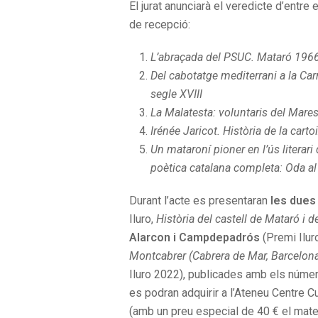
El jurat anunciarà el veredicte d’entre 
de recepció:
L’abraçada del PSUC. Mataró 196
Del cabotatge mediterrani a la Car
segle XVIII
La Malatesta: voluntaris del Mare
Irénée Jaricot. Història de la cart
Un mataroní pioner en l’ús literari
poètica catalana completa: Oda al F
Durant l’acte es presentaran
les dues
Iluro,
Història del castell de Mataró i 
Alarcon i Campdepadrós
(Premi Ilur
Montcabrer (Cabrera de Mar, Barcelon
Iluro 2022), publicades amb els número
es podran adquirir a l’Ateneu Centre C
(amb un preu especial de 40 € el matei