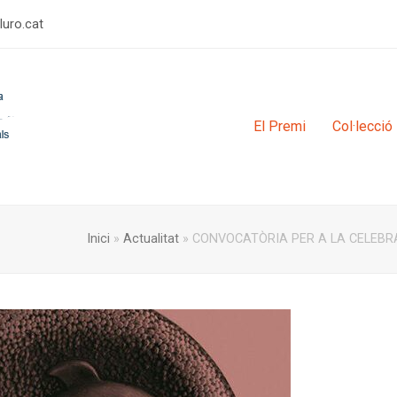
rulimerp
El Premi
Col·lecció
Inici
»
Actualitat
»
CONVOCATÒRIA PER A LA CELEBRAC