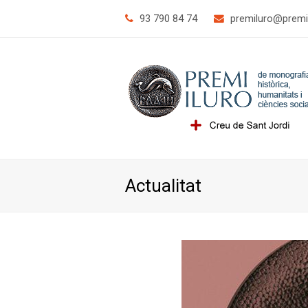
93 790 84 74
@orulimerp
tac.o
Actualitat