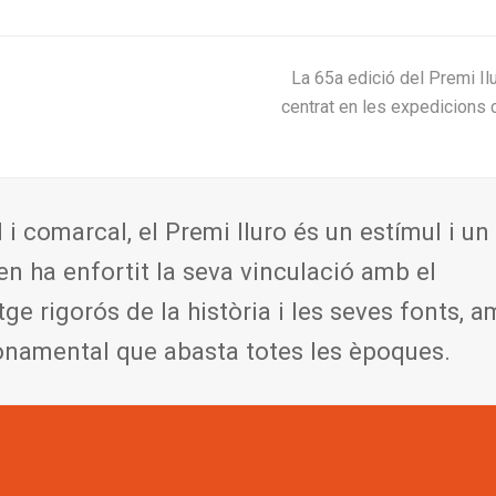
next
La 65a edició del Premi Ilu
post:
centrat en les expedicions
l i comarcal, el Premi Iluro és un estímul i un
en ha enfortit la seva vinculació amb el
tge rigorós de la història i les seves fonts, 
onamental que abasta totes les èpoques.