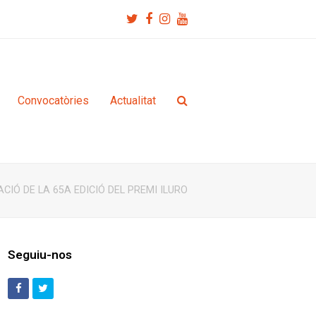
Twitter
Facebook
Instagram
Youtube
Convocatòries
Actualitat
IÓ DE LA 65A EDICIÓ DEL PREMI ILURO
Seguiu-nos
Facebook
Twitter