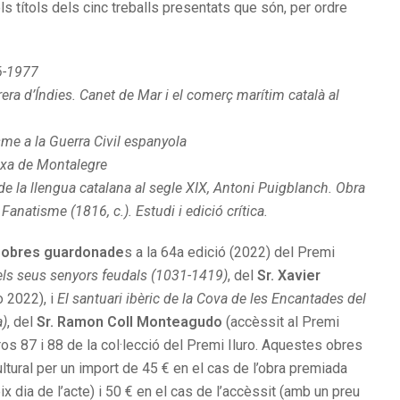
els títols dels cinc treballs presentats que són, per ordre
6-1977
rera d’Índies. Canet de Mar i el comerç marítim català al
sme a la Guerra Civil espanyola
oixa de Montalegre
 de la llengua catalana al segle XIX, Antoni Puigblanch. Obra
anatisme (1816, c.). Estudi i edició crítica.
 obres guardonade
s a la 64a edició (2022) del Premi
dels seus senyors feudals (1031-1419)
, del
Sr. Xavier
o 2022), i
El santuari ibèric de la Cova de les Encantades del
a)
, del
Sr. Ramon Coll Monteagudo
(accèssit al Premi
s 87 i 88 de la col·lecció del Premi Iluro. Aquestes obres
ultural per un import de 45 € en el cas de l’obra premiada
x dia de l’acte) i 50 € en el cas de l’accèssit (amb un preu