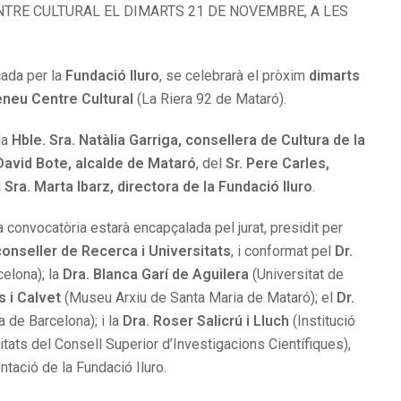
ENTRE CULTURAL EL DIMARTS 21 DE NOVEMBRE, A LES
cada per la
Fundació Iluro
, se celebrarà el pròxim
dimarts
neu Centre Cultural
(La Riera 92 de Mataró).
la
Hble. Sra. Natàlia Garriga, consellera de Cultura de la
. David Bote, alcalde de Mataró
, del
Sr. Pere Carles,
a
Sra. Marta Ibarz, directora de la Fundació Iluro
.
 convocatòria estarà encapçalada pel jurat, presidit per
conseller de Recerca i Universitats
, i conformat pel
Dr.
celona); la
Dra. Blanca Garí de Aguilera
(Universitat de
 i Calvet
(Museu Arxiu de Santa Maria de Mataró); el
Dr.
 de Barcelona); i la
Dra. Roser Salicrú i Lluch
(Institució
ats del Consell Superior d’Investigacions Científiques),
tació de la Fundació Iluro.