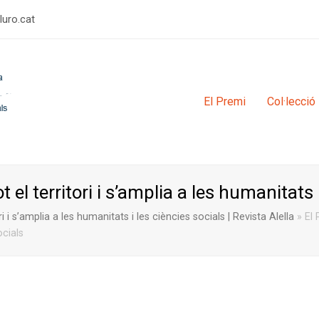
rulimerp
El Premi
Col·lecció
ot el territori i s’amplia a les humanitats 
ri i s’amplia a les humanitats i les ciències socials | Revista Alella
»
El 
ocials