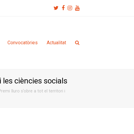
Twitter
Facebook
Instagram
Youtube
Convocatòries
Actualitat
i les ciències socials
Premi Iluro s’obre a tot el territori i