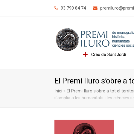
93 790 84 74
@orulimerp
tac.o
El Premi Iluro s’obre a t
Inici
»
El Premi Iluro s’obre a tot el territo
s’amplia a les humanitats i les ciències s