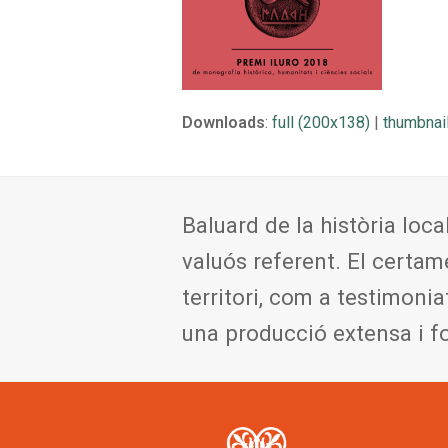
Downloads
:
full (200x138)
|
thumbnai
Baluard de la història loca
valuós referent. El certam
territori, com a testimonia
una producció extensa i f