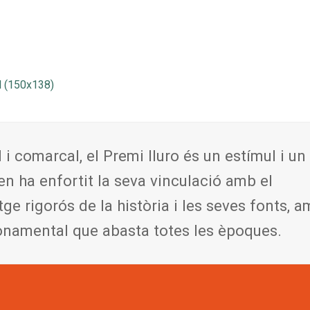
l (150x138)
l i comarcal, el Premi Iluro és un estímul i un
en ha enfortit la seva vinculació amb el
tge rigorós de la història i les seves fonts, 
onamental que abasta totes les èpoques.