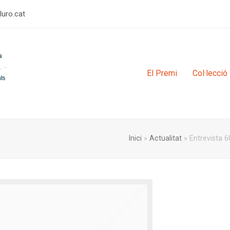
rulimerp
El Premi
Col·lecció
Inici
»
Actualitat
»
Entrevista 6