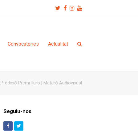
Twitter
Facebook
Instagram
Youtube
Convocatòries
Actualitat
0ª edició Premi Iluro | Mataró Audiovisual
Seguiu-nos
Facebook
Twitter