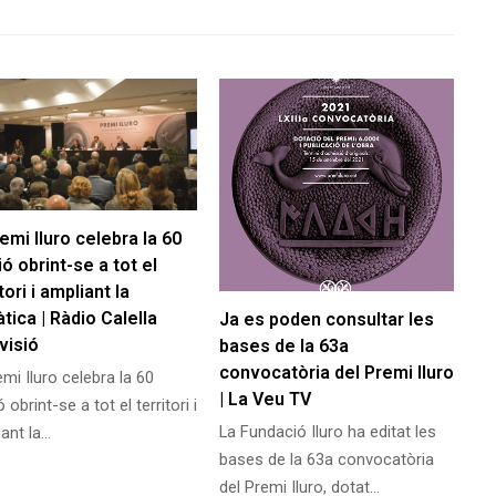
remi Iluro celebra la 60
ió obrint-se a tot el
tori i ampliant la
tica | Ràdio Calella
Ja es poden consultar les
visió
bases de la 63a
convocatòria del Premi Iluro
emi Iluro celebra la 60
| La Veu TV
ó obrint-se a tot el territori i
La Fundació Iluro ha editat les
ant la…
bases de la 63a convocatòria
del Premi Iluro, dotat…