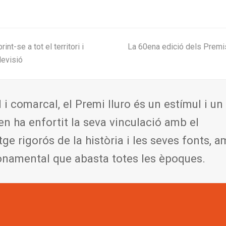
next
int-se a tot el territori i
La 60ena edició dels Premis
post:
levisió
l i comarcal, el Premi Iluro és un estímul i un
en ha enfortit la seva vinculació amb el
tge rigorós de la història i les seves fonts, 
onamental que abasta totes les èpoques.