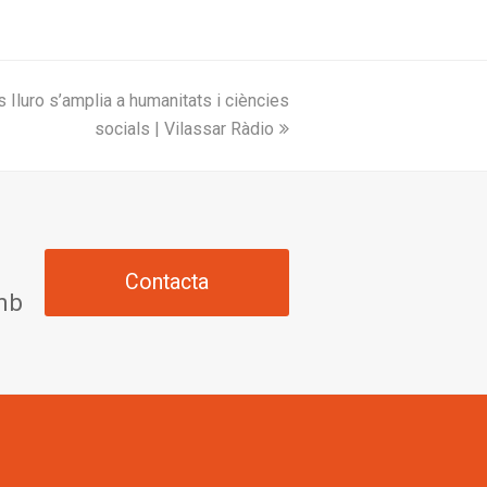
 Iluro s’amplia a humanitats i ciències
socials | Vilassar Ràdio
Contacta
amb