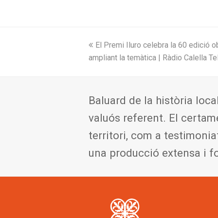
previous
El Premi Iluro celebra la 60 edició obr
post:
ampliant la temàtica | Ràdio Calella Te
Baluard de la història loca
valuós referent. El certam
territori, com a testimonia
una producció extensa i f