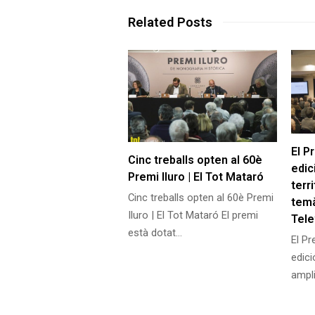
Related Posts
El P
Cinc treballs opten al 60è
edic
Premi Iluro | El Tot Mataró
terri
Cinc treballs opten al 60è Premi
temà
Iluro | El Tot Mataró El premi
Tele
està dotat…
El Pr
edici
ampli