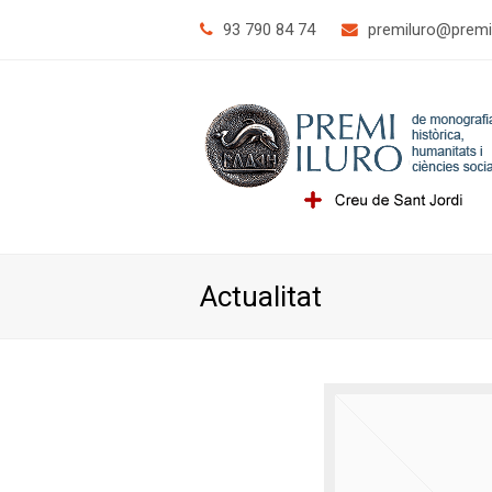
93 790 84 74
@orulimerp
tac.o
Actualitat