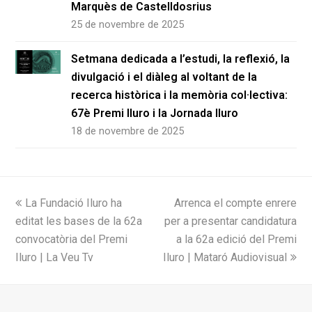
Marquès de Castelldosrius
25 de novembre de 2025
Setmana dedicada a l’estudi, la reflexió, la
divulgació i el diàleg al voltant de la
recerca històrica i la memòria col·lectiva:
67è Premi Iluro i la Jornada Iluro
18 de novembre de 2025
previous
next
La Fundació Iluro ha
Arrenca el compte enrere
post:
post:
editat les bases de la 62a
per a presentar candidatura
convocatòria del Premi
a la 62a edició del Premi
Iluro | La Veu Tv
Iluro | Mataró Audiovisual