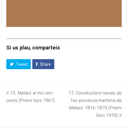
Si us plau, comparteix
Tweet
Share
previous
next
15. Mataró al mil cinc-
17. Constructors navals de
post:
post:
cents (Premi Iluro 1967)
l’ex-província marítima de
Mataró. 1816-1875 (Premi
Iluro 1970)