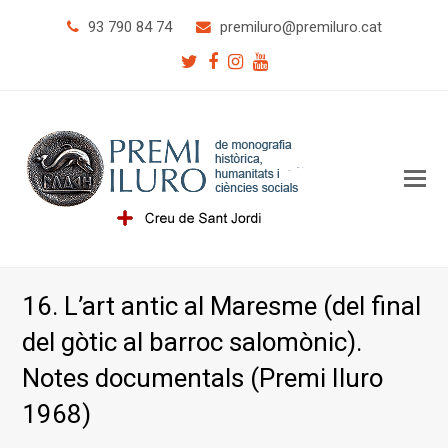
93 790 84 74
@orulimerp
tac.orulimerp
Twitter
Facebook
Instagram
Youtube
O
Mo
M
16. L’art antic al Maresme (del final
del gòtic al barroc salomònic).
Notes documentals (Premi Iluro
1968)