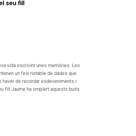
 seu fill
seva vida escrivint unes memòries. Les
 contenen un feix notable de dades que
er no haver de recordar esdeveniments i
seu fill Jaume ha omplert aquests buits