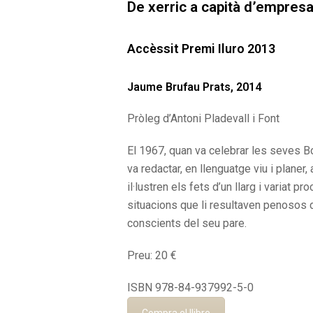
De xerric a capità d’empres
Accèssit Premi Iluro 2013
Jaume Brufau Prats, 2014
Pròleg d’Antoni Pladevall i Font
El 1967, quan va celebrar les seves B
va redactar, en llenguatge viu i planer
il·lustren els fets d’un llarg i variat 
situacions que li resultaven penosos d
conscients del seu pare.
Preu: 20 €
ISBN 978-84-937992-5-0