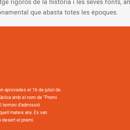
tge rigorós de la història i les seves fonts, 
onamental que abasta totes les èpoques.
n aprovades el 16 de juliol de
pública amb el nom de “Premi
l termini d'admissió
aquell mateix any. Es van
rà desert el premi.