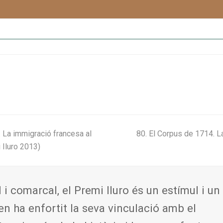
next
. La immigració francesa al
80. El Corpus de 1714. L
post:
 Iluro 2013)
l i comarcal, el Premi Iluro és un estímul i un
en ha enfortit la seva vinculació amb el