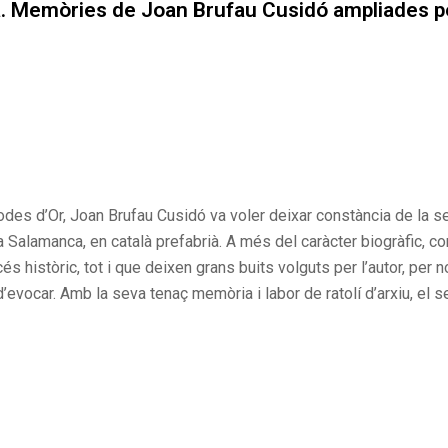
a. Memòries de Joan Brufau Cusidó ampliades pel
odes d’Or, Joan Brufau Cusidó va voler deixar constància de la 
, a Salamanca, en català prefabrià. A més del caràcter biogràfic,
procés històric, tot i que deixen grans buits volguts per l’autor, p
’evocar. Amb la seva tenaç memòria i labor de ratolí d’arxiu, el 