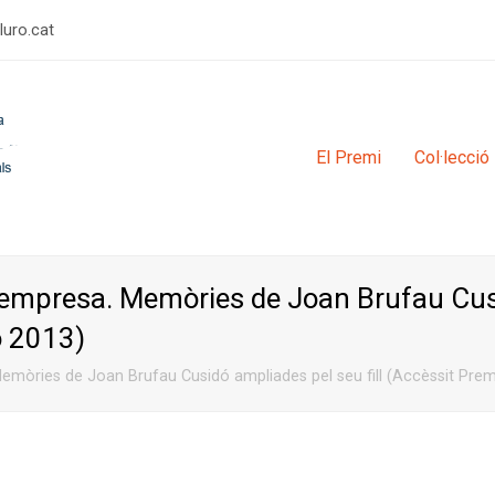
rulimerp
El Premi
Col·lecció
 d’empresa. Memòries de Joan Brufau Cu
ro 2013)
Memòries de Joan Brufau Cusidó ampliades pel seu fill (Accèssit Prem