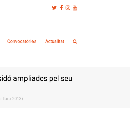
Twitter
Facebook
Instagram
Youtube
Convocatòries
Actualitat
sidó ampliades pel seu
i Iluro 2013)