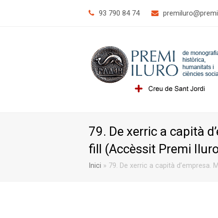
93 790 84 74
@orulimerp
tac.o
79. De xerric a capità
fill (Accèssit Premi Ilu
Inici
»
79. De xerric a capità d’empresa. 