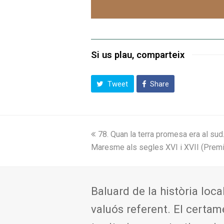
Si us plau, comparteix
Tweet
Share
previous
78. Quan la terra promesa era al sud
post:
Maresme als segles XVI i XVII (Premi
Baluard de la història loca
valuós referent. El certam