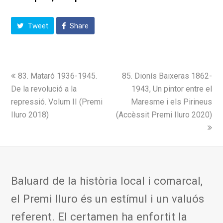
Tweet
Share
previous
next
83. Mataró 1936-1945.
85. Dionís Baixeras 1862-
post:
post:
De la revolució a la
1943, Un pintor entre el
repressió. Volum II (Premi
Maresme i els Pirineus
Iluro 2018)
(Accèssit Premi Iluro 2020)
Baluard de la història local i comarcal,
el Premi Iluro és un estímul i un valuós
referent. El certamen ha enfortit la