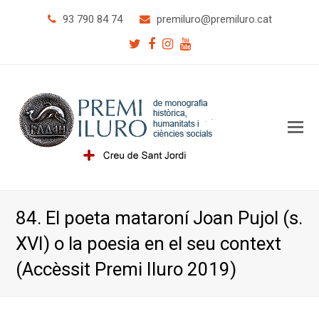
93 790 84 74
premiluro
@premiluro.cat
Twitter
Facebook
Instagram
Youtube
O
Mo
M
84. El poeta mataroní Joan Pujol (s.
XVI) o la poesia en el seu context
(Accèssit Premi Iluro 2019)