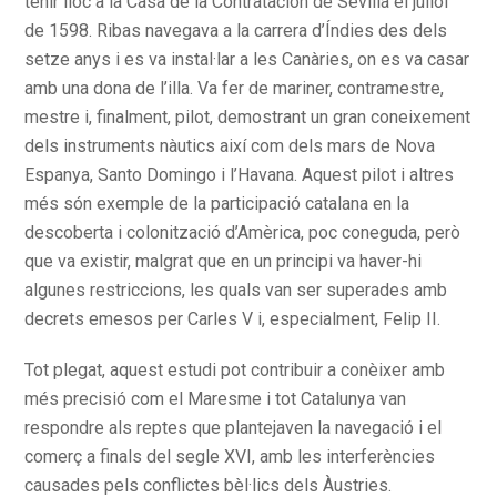
tenir lloc a la Casa de la Contratación de Sevilla el juliol
de 1598. Ribas navegava a la carrera d’Índies des dels
setze anys i es va instal·lar a les Canàries, on es va casar
amb una dona de l’illa. Va fer de mariner, contramestre,
mestre i, finalment, pilot, demostrant un gran coneixement
dels instruments nàutics així com dels mars de Nova
Espanya, Santo Domingo i l’Havana. Aquest pilot i altres
més són exemple de la participació catalana en la
descoberta i colonització d’Amèrica, poc coneguda, però
que va existir, malgrat que en un principi va haver-hi
algunes restriccions, les quals van ser superades amb
decrets emesos per Carles V i, especialment, Felip II.
Tot plegat, aquest estudi pot contribuir a conèixer amb
més precisió com el Maresme i tot Catalunya van
respondre als reptes que plantejaven la navegació i el
comerç a finals del segle XVI, amb les interferències
causades pels conflictes bèl·lics dels Àustries.