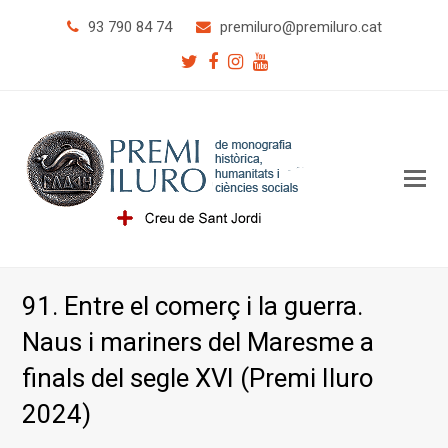
93 790 84 74
premiluro
@premiluro.cat
Twitter
Facebook
Instagram
Youtube
O
Mo
M
91. Entre el comerç i la guerra.
Naus i mariners del Maresme a
finals del segle XVI (Premi Iluro
2024)