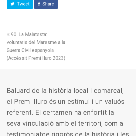
Tweet
Share
previous
90. La Malatesta:
post:
voluntaris del Maresme a la
Guerra Civil espanyola
(Accèssit Premi Iluro 2023)
Baluard de la història local i comarcal,
el Premi Iluro és un estímul i un valuós
referent. El certamen ha enfortit la
seva vinculació amb el territori, com a
testimoniatge rigorós de la història i les