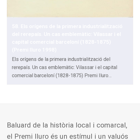
58. Els orígens de la primera industrialització
del rerepaís. Un cas emblemàtic: Vilassar i el
capital comercial barceloní (1828-1875)
(Premi Iluro 1998)
Els orígens de la primera industrialització del
rerepaís. Un cas emblemàtic: Vilassar i el capital
comercial barceloní (1828-1875) Premi Iluro…
Baluard de la història local i comarcal,
el Premi Iluro és un estímul i un valuós