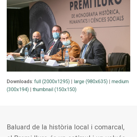
Downloads
:
full (2000x1295)
|
large (980x635)
|
medium
(300x194)
|
thumbnail (150x150)
Baluard de la història local i comarcal,