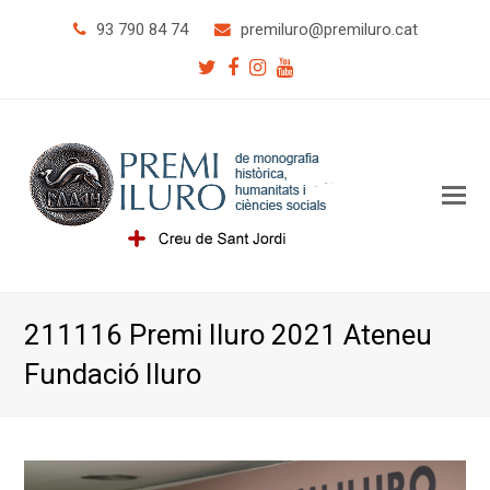
93 790 84 74
premiluro
@premiluro.cat
Twitter
Facebook
Instagram
Youtube
O
Mo
M
211116 Premi Iluro 2021 Ateneu
Fundació Iluro