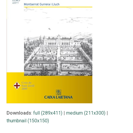
Downloads
:
full (289x411)
|
medium (211x300)
|
thumbnail (150x150)