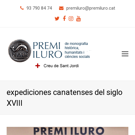
93 790 84 74
premiluro
@premiluro.cat
Twitter
Facebook
Instagram
Youtube
O
Mo
M
expediciones canatenses del siglo
XVIII