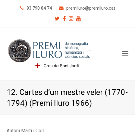
93 790 84 74
premiluro
@premiluro.cat
Twitter
Facebook
Instagram
Youtube
O
Mo
M
12. Cartes d’un mestre veler (1770-
1794) (Premi Iluro 1966)
Antoni Martí i Coll