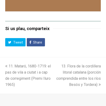
Si us plau, comparteix
Tweet
Share
previous
next
11. Mataró, 1680-1719: el
13. Flora de la cordillera
post:
post:
pas de vila a ciutat i a cap
litoral catalana (porción
de corregiment (Premi Iluro
comprendida entre los ríos
1965)
Besós y Tordera)