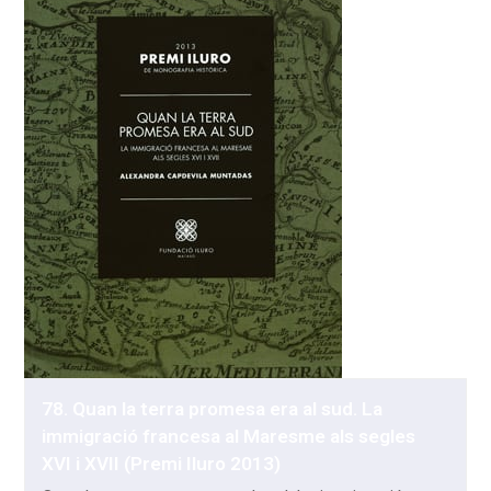
78. Quan la terra promesa era al sud. La
immigració francesa al Maresme als segles
XVI i XVII (Premi Iluro 2013)