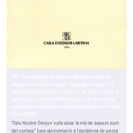
49. “Déu Nostre Senyor vulla alsar la mà de
aquest asot del contagi” (una aproximació a
l’epidèmia de pesta bubònica de 1650-1654 al
terme del castell de Montpalau, al terme del
castell de Palafolls i a Mataró) (Accèssit Premi
Iluro 1992)
“Déu Nostre Senyor vulla alsar la mà de aquest asot
del contagi” (una aproximació a l’epidèmia de pesta