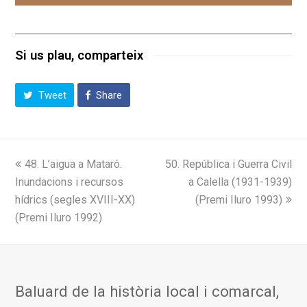
Si us plau, comparteix
Tweet
Share
previous
next
48. L’aigua a Mataró.
50. República i Guerra Civil
post:
post:
Inundacions i recursos
a Calella (1931-1939)
hídrics (segles XVIII-XX)
(Premi Iluro 1993)
(Premi Iluro 1992)
Baluard de la història local i comarcal,