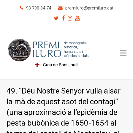
93 790 84 74
premiluro
@premiluro.cat
Twitter
Facebook
Instagram
Youtube
O
Mo
M
49. “Déu Nostre Senyor vulla alsar
la mà de aquest asot del contagi”
(una aproximació a l’epidèmia de
pesta bubònica de 1650-1654 al