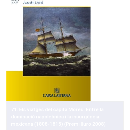
71. Els viatges del capità Moreu. Entre la
dominació napoleònica i la insurgència
mexicana (1808-1815) (Premi Iluro 2008)