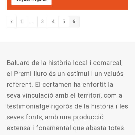
Page
Page
Page
Page
Page
1
…
3
4
5
6
Previous
Baluard de la història local i comarcal,
el Premi Iluro és un estímul i un valuós
referent. El certamen ha enfortit la
seva vinculació amb el territori, com a
testimoniatge rigorós de la història i les
seves fonts, amb una producció
extensa i fonamental que abasta totes