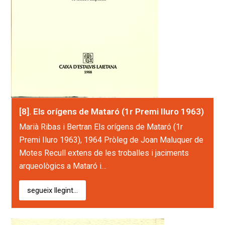
[8]. Els orígens de Mataró (1r Premi Iluro 1963)
Marià Ribas i Bertran Els orígens de Mataró (1r
Premi Iluro 1963), 1964 Pròleg de Joan Maluquer de
Motes Recull extens de les troballes i jaciments
arqueològics a Mataró i…
segueix llegint...